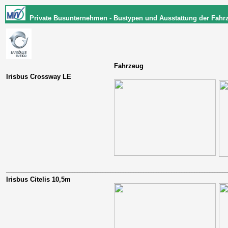
Private Busunternehmen - Bustypen und Ausstattung der Fahr
Fahrzeug
Irisbus Crossway LE
_______________________________________________________________________________________
Irisbus Citelis 10,5m