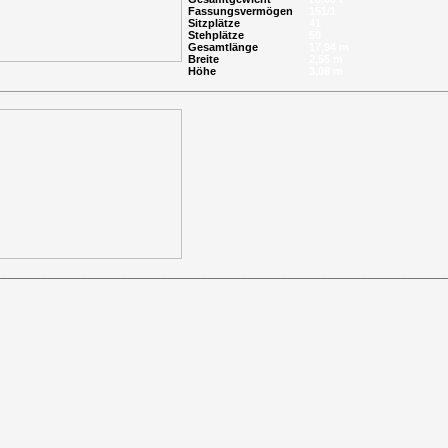
Fassungsvermögen
151/1
Sitzplätze
41
Stehplätze
50
Gesamtlänge
17,94 m
Breite
2,55 m
Höhe
3,08 m
_________________________________________
________________________________________________