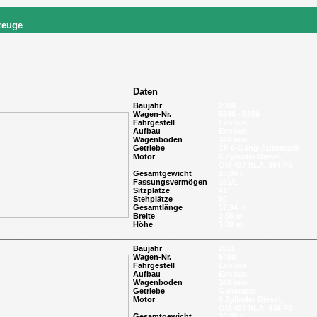
zeuge
Daten
Baujahr
2008
Wagen-Nr.
5346 - 5359
Fahrgestell
Evobus
Aufbau
Evobus
Wagenboden
340 mm
Getriebe
ZF 6-Gang-Automatik
Motor
6 Zylinder Diesel,
OM 457 hLA, 354 PS
Gesamtgewicht
26,00 t
Fassungsvermögen
151/1
Sitzplätze
41
Stehplätze
50
Gesamtlänge
17,94 m
Breite
2,55 m
Höhe
3,08 m
_________________________________________
________________________________________________
Baujahr
2011
Wagen-Nr.
5400
Fahrgestell
Evobus
Aufbau
Evobus
Wagenboden
340 mm
Getriebe
Generator
Motor
6 Zylinder Diesel,
OM 457 hLA, 435 PS
Gesamtgewicht
26,00 t