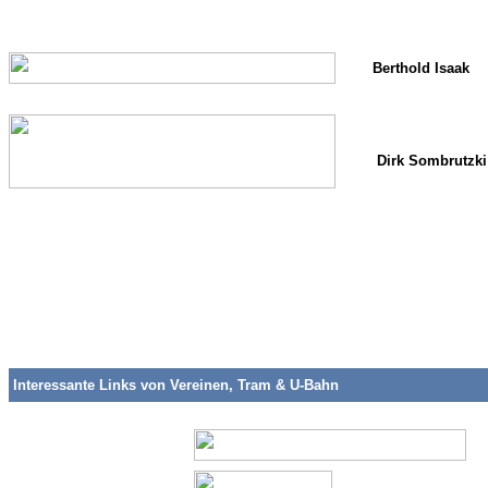
Berthold Isaak
Dirk Sombrutzki
ii
ii
i
Interessante Links von Vereinen, Tram & U-Bahn