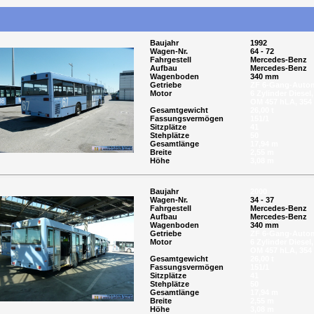
Baujahr
1992
Wagen-Nr.
64 - 72
Fahrgestell
Mercedes-Benz
Aufbau
Mercedes-Benz
Wagenboden
340 mm
Getriebe
ZF 6-Gang-Autom
Motor
6 Zylinder Diesel,
OM 457 hLA, 354
Gesamtgewicht
26,00 t
Fassungsvermögen
151/1
Sitzplätze
41
Stehplätze
50
Gesamtlänge
17,94 m
Breite
2,55 m
Höhe
3,08 m
Baujahr
2000
Wagen-Nr.
34 - 37
Fahrgestell
Mercedes-Benz
Aufbau
Mercedes-Benz
Wagenboden
340 mm
Getriebe
ZF 6-Gang-Autom
Motor
6 Zylinder Diesel,
OM 457 hLA, 354
Gesamtgewicht
26,00 t
Fassungsvermögen
151/1
Sitzplätze
41
Stehplätze
50
Gesamtlänge
17,94 m
Breite
2,55 m
Höhe
3,08 m