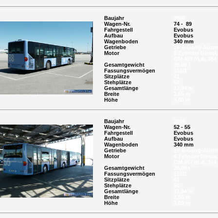
Baujahr
2008
Wagen-Nr.
74 - 89
Fahrgestell
Evobus
Aufbau
Evobus
Wagenboden
340 mm
Getriebe
ZF 6-Gang-Autom
Motor
6 Zylinder Diesel,
OM 457 hLA, 354
Gesamtgewicht
26,00 t
Fassungsvermögen
151/1
Sitzplätze
41
Stehplätze
50
Gesamtlänge
17,94 m
Breite
2,55 m
Höhe
3,08 m
Baujahr
2008
Wagen-Nr.
52 - 55
Fahrgestell
Evobus
Aufbau
Evobus
Wagenboden
340 mm
Getriebe
ZF 6-Gang-Autom
Motor
6 Zylinder Diesel,
OM 457 hLA, 354
Gesamtgewicht
26,00 t
Fassungsvermögen
151/1
Sitzplätze
41
Stehplätze
50
Gesamtlänge
17,94 m
Breite
2,55 m
Höhe
3,08 m