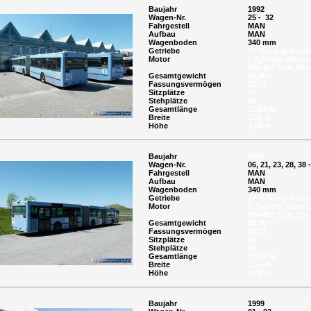
Baujahr
1992
Wagen-Nr.
25 - 32
Fahrgestell
MAN
Aufbau
MAN
Wagenboden
340 mm
Getriebe
ZF 6-Gang-Autom
Motor
6 Zylinder Diesel,
OM 457 hLA, 354
Gesamtgewicht
26,00 t
Fassungsvermögen
151/1
Sitzplätze
41
Stehplätze
50
Gesamtlänge
17,94 m
Breite
2,55 m
Höhe
3,08 m
Baujahr
2008
Wagen-Nr.
06, 21, 23, 28, 38 
Fahrgestell
MAN
Aufbau
MAN
Wagenboden
340 mm
Getriebe
ZF 6-Gang-Autom
Motor
6 Zylinder Diesel,
OM 457 hLA, 354
Gesamtgewicht
26,00 t
Fassungsvermögen
151/1
Sitzplätze
41
Stehplätze
50
Gesamtlänge
17,94 m
Breite
2,55 m
Höhe
3,08 m
Baujahr
1999